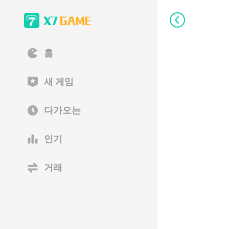
홈
새 게임
다가오는
인기
거래