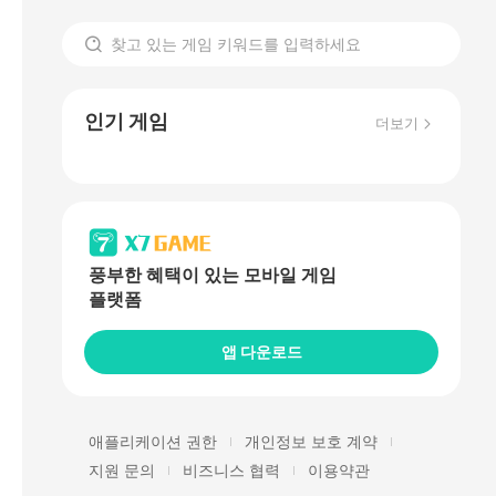
인기 게임
더보기
풍부한 혜택이 있는 모바일 게임
플랫폼
앱 다운로드
애플리케이션 권한
개인정보 보호 계약
지원 문의
비즈니스 협력
이용약관