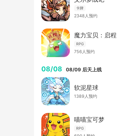
卡牌
2348人预约
魔力宝贝：启程
RPG
756人预约
08/08
08/09 后天上线
软泥星球
1389人预约
喵喵宝可梦
RPG
690人预约